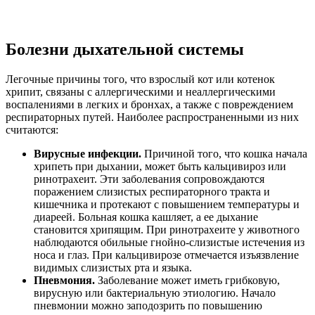
Болезни дыхательной системы
Легочные причины того, что взрослый кот или котенок
хрипит, связаны с аллергическими и неаллергическими
воспалениями в легких и бронхах, а также с повреждением
респираторных путей. Наиболее распространенными из них
считаются:
Вирусные инфекции.
Причиной того, что кошка начала
хрипеть при дыхании, может быть кальцивироз или
ринотрахеит. Эти заболевания сопровождаются
поражением слизистых респираторного тракта и
кишечника и протекают с повышением температуры и
диареей. Больная кошка кашляет, а ее дыхание
становится хрипящим. При ринотрахеите у животного
наблюдаются обильные гнойно-слизистые истечения из
носа и глаз. При кальцивирозе отмечается изъязвление
видимых слизистых рта и языка.
Пневмония.
Заболевание может иметь грибковую,
вирусную или бактериальную этиологию. Начало
пневмонии можно заподозрить по повышению