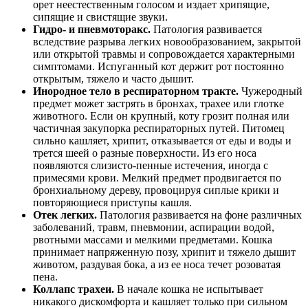
орет неестественным голосом и издает хрипящие,
сипящие и свистящие звуки.
Гидро- и пневмоторакс.
Патология развивается
вследствие разрыва легких новообразованием, закрытой
или открытой травмы и сопровождается характерными
симптомами. Испуганный кот держит рот постоянно
открытым, тяжело и часто дышит.
Инородное тело в респираторном тракте.
Чужеродный
предмет может застрять в бронхах, трахее или глотке
животного. Если он крупный, коту грозит полная или
частичная закупорка респираторных путей. Питомец
сильно кашляет, хрипит, отказывается от еды и воды и
трется шеей о разные поверхности. Из его носа
появляются слизисто-пенные истечения, иногда с
примесями крови. Мелкий предмет продвигается по
бронхиальному дереву, провоцируя сиплые крики и
повторяющиеся приступы кашля.
Отек легких.
Патология развивается на фоне различных
заболеваний, травм, пневмонии, аспирации водой,
рвотными массами и мелкими предметами. Кошка
принимает напряженную позу, хрипит и тяжело дышит
животом, раздувая бока, а из ее носа течет розоватая
пена.
Коллапс трахеи.
В начале кошка не испытывает
никакого дискомфорта и кашляет только при сильном