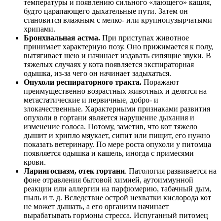
температуры и появлению сильного «лающего» кашля,
будто царапающего дыхательные пути. Затем он
становится влажным с мелко- или крупнопузырчатыми
хрипами.
Бронхиальная астма.
При приступах животное
принимает характерную позу. Оно прижимается к полу,
вытягивает шею и начинает издавать сипящие звуки. В
тяжелых случаях у кота появляется экспираторная
одышка, из-за чего он начинает задыхаться.
Опухоли респираторного тракта.
Поражают
преимущественно возрастных животных и делятся на
метастатические и первичные, добро- и
злокачественные. Характерными признаками развития
опухоли в гортани является нарушение дыхания и
изменение голоса. Потому, заметив, что кот тяжело
дышит и хрипло мяукает, сипит или пищит, его нужно
показать ветеринару. По мере роста опухоли у питомца
появляется одышка и кашель, иногда с примесями
крови.
Ларингоспазм, отек гортани
. Патология развивается на
фоне отравления бытовой химией, аутоиммунной
реакции или аллергии на парфюмерию, табачный дым,
пыль и т. д. Вследствие острой нехватки кислорода кот
не может дышать, а его организм начинает
вырабатывать гормоны стресса. Испуганный питомец