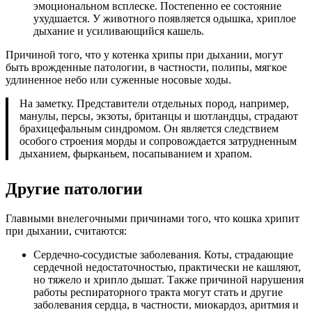
эмоциональном всплеске. Постепенно ее состояние
ухудшается. У животного появляется одышка, хриплое
дыхание и усиливающийся кашель.
Причиной того, что у котенка хрипы при дыхании, могут
быть врожденные патологии, в частности, полипы, мягкое
удлиненное небо или суженные носовые ходы.
На заметку. Представители отдельных пород, например,
манулы, персы, экзоты, британцы и шотландцы, страдают
брахицефальным синдромом. Он является следствием
особого строения морды и сопровождается затрудненным
дыханием, фырканьем, посапыванием и храпом.
Другие патологии
Главными внелегочными причинами того, что кошка хрипит
при дыхании, считаются:
Сердечно-сосудистые заболевания. Коты, страдающие
сердечной недостаточностью, практически не кашляют,
но тяжело и хрипло дышат. Также причиной нарушения
работы респираторного тракта могут стать и другие
заболевания сердца, в частности, миокардоз, аритмия и