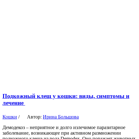
Подкожный клещ у кошки: виды, симптомы и
лечение
Кошки
/
Автор:
Ирина Большова
Демодекоз – неприятное и долго излечимое паразитарное
заболевание, возникающее при активном размножении
подкожного клеща из рода Demodex. Оно поражает животных