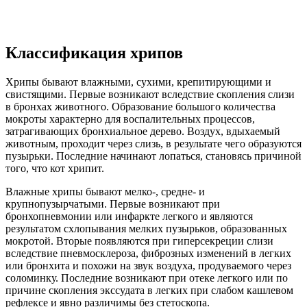
Классификация хрипов
Хрипы бывают влажными, сухими, крепитирующими и
свистящими. Первые возникают вследствие скопления слизи
в бронхах животного. Образование большого количества
мокроты характерно для воспалительных процессов,
затрагивающих бронхиальное дерево. Воздух, вдыхаемый
животным, проходит через слизь, в результате чего образуются
пузырьки. Последние начинают лопаться, становясь причиной
того, что кот хрипит.
Влажные хрипы бывают мелко-, средне- и
крупнопузырчатыми. Первые возникают при
бронхопневмонии или инфаркте легкого и являются
результатом схлопывания мелких пузырьков, образованных
мокротой. Вторые появляются при гиперсекреции слизи
вследствие пневмосклероза, фиброзных изменений в легких
или бронхита и похожи на звук воздуха, продуваемого через
соломинку. Последние возникают при отеке легкого или по
причине скопления экссудата в легких при слабом кашлевом
рефлексе и явно различимы без стетоскопа.