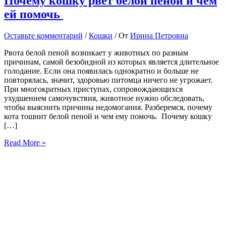
Почему кошку рвет белой пеной и чем
ей помочь
Оставьте комментарий
/
Кошки
/ От
Ирина Петровна
Рвота белой пеной возникает у животных по разным
причинам, самой безобидной из которых является длительное
голодание. Если она появилась однократно и больше не
повторялась, значит, здоровью питомца ничего не угрожает.
При многократных приступах, сопровождающихся
ухудшением самочувствия, животное нужно обследовать,
чтобы выяснить причины недомогания. Разберемся, почему
кота тошнит белой пеной и чем ему помочь. Почему кошку
[…]
Почему
Read More »
кошку
рвет
белой
пеной
и
чем
ей
помочь