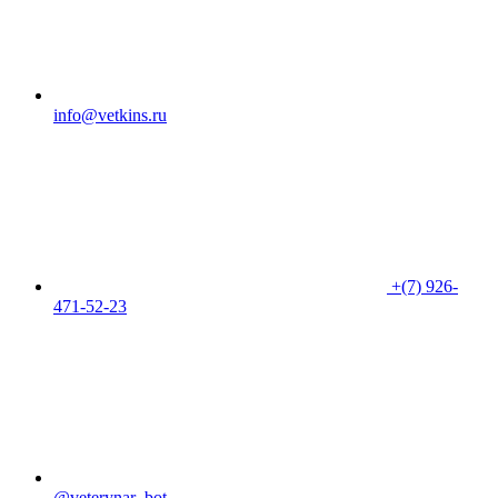
info@vetkins.ru
+(7) 926-
471-52-23
@veterynar_bot