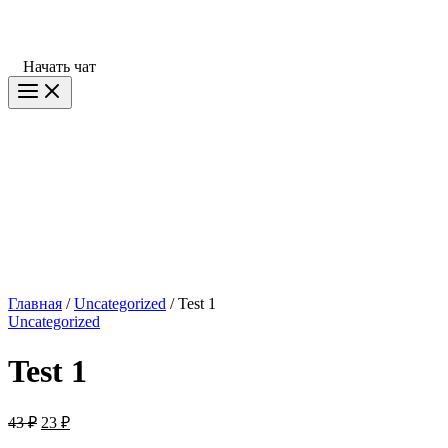
Начать чат
Главная
/
Uncategorized
/ Test 1
Uncategorized
Test 1
Первоначальная
Текущая
43
₽
23
₽
цена
цена: