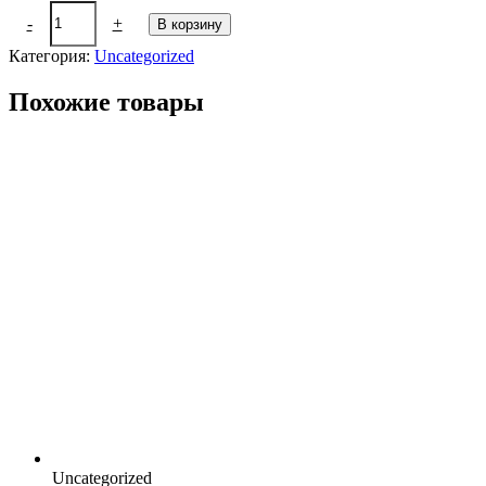
составляла
Количество
23 ₽.
-
+
В корзину
товара
43 ₽.
Test
Категория:
Uncategorized
1
Похожие товары
Uncategorized