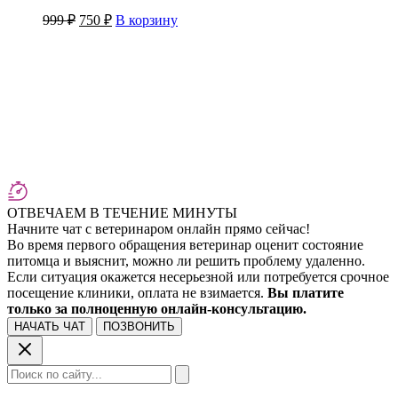
Первоначальная
Текущая
999
₽
750
₽
В корзину
цена
цена:
составляла
750 ₽.
999 ₽.
ОТВЕЧАЕМ В ТЕЧЕНИЕ МИНУТЫ
Начните чат с ветеринаром онлайн прямо сейчас!
Во время первого обращения ветеринар оценит состояние
питомца и выяснит, можно ли решить проблему удаленно.
Если ситуация окажется несерьезной или потребуется срочное
посещение клиники, оплата не взимается.
Вы платите
только за полноценную онлайн-консультацию.
НАЧАТЬ ЧАТ
ПОЗВОНИТЬ
Поиск: