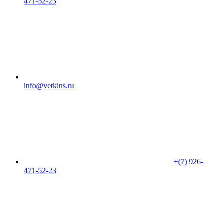
471-52-23
info@vetkins.ru
+(7) 926-
471-52-23