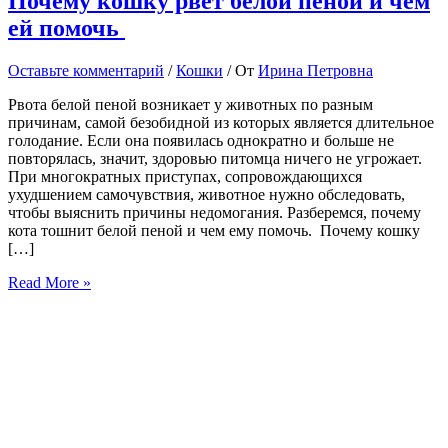
Почему кошку рвет белой пеной и чем
ей помочь
Оставьте комментарий
/
Кошки
/ От
Ирина Петровна
Рвота белой пеной возникает у животных по разным
причинам, самой безобидной из которых является длительное
голодание. Если она появилась однократно и больше не
повторялась, значит, здоровью питомца ничего не угрожает.
При многократных приступах, сопровождающихся
ухудшением самочувствия, животное нужно обследовать,
чтобы выяснить причины недомогания. Разберемся, почему
кота тошнит белой пеной и чем ему помочь. Почему кошку
[…]
Почему
Read More »
кошку
рвет
белой
пеной
и
чем
ей
помочь