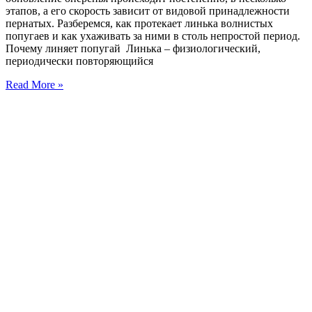
этапов, а его скорость зависит от видовой принадлежности
пернатых. Разберемся, как протекает линька волнистых
попугаев и как ухаживать за ними в столь непростой период.
Почему линяет попугай Линька – физиологический,
периодически повторяющийся
Когда
Read More »
у
волнистых
попугаев
начинается
линька:
сроки
сезонной
и
ювенальной
смены
пера