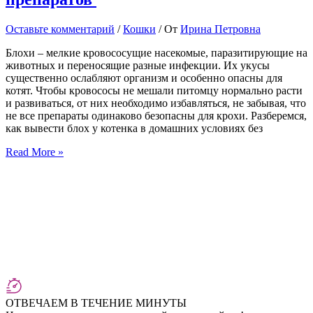
Оставьте комментарий
/
Кошки
/ От
Ирина Петровна
Блохи – мелкие кровососущие насекомые, паразитирующие на
животных и переносящие разные инфекции. Их укусы
существенно ослабляют организм и особенно опасны для
котят. Чтобы кровососы не мешали питомцу нормально расти
и развиваться, от них необходимо избавляться, не забывая, что
не все препараты одинаково безопасны для крохи. Разберемся,
как вывести блох у котенка в домашних условиях без
Как
Read More »
вывести
блох
у
котенка
от
2-
ух
дней
и
старше:
обзор
безопасных
ОТВЕЧАЕМ В ТЕЧЕНИЕ МИНУТЫ