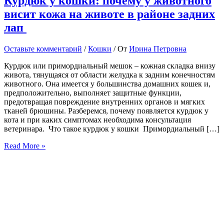
Курдюк у кошки: почему у животного
висит кожа на животе в районе задних
лап
Оставьте комментарий
/
Кошки
/ От
Ирина Петровна
Курдюк или примордиальный мешок – кожная складка внизу
живота, тянущаяся от области желудка к задним конечностям
животного. Она имеется у большинства домашних кошек и,
предположительно, выполняет защитные функции,
предотвращая повреждение внутренних органов и мягких
тканей брюшины. Разберемся, почему появляется курдюк у
кота и при каких симптомах необходима консультация
ветеринара. Что такое курдюк у кошки Примордиальный […]
Курдюк
Read More »
у
кошки:
почему
у
животного
висит
кожа
на