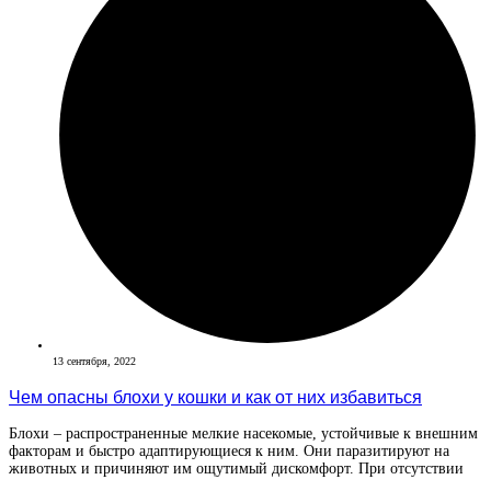
13 сентября, 2022
Чем опасны блохи у кошки и как от них избавиться
Блохи – распространенные мелкие насекомые, устойчивые к внешним
факторам и быстро адаптирующиеся к ним. Они паразитируют на
животных и причиняют им ощутимый дискомфорт. При отсутствии