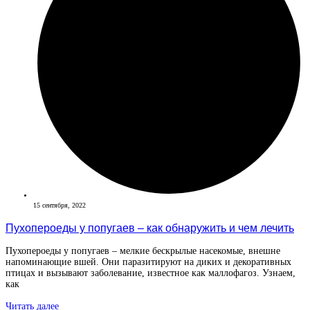
15 сентября, 2022
Пухопероеды у попугаев – как обнаружить и чем лечить
Пухопероеды у попугаев – мелкие бескрылые насекомые, внешне
напоминающие вшей. Они паразитируют на диких и декоративных
птицах и вызывают заболевание, известное как маллофагоз. Узнаем,
как
Читать далее