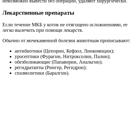
невозможно вывести без операции, удаляют хирургически.
Лекарственные препараты
Если течение МКБ у котов не отягощено осложнениями, ее
легко вылечить при помощи лекарств.
Обычно от мочекаменной болезни животным прописывают:
антибиотики (Цепорин, Кефзол, Линкомицин);
уросептики (Фурагин, Нитроксолин, Палин);
обезболивающие (Папаверин, Анальгин);
регидратанты (Рингер, Регидрон);
спазмолитики (Баралгин).