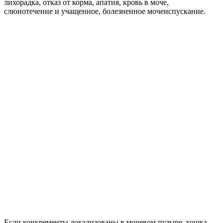
лихорадка, отказ от корма, апатия, кровь в моче,
слюнотечение и учащенное, болезненное мочеиспускание.
Если конкременты локализованы в мочевом пузыре, кошка