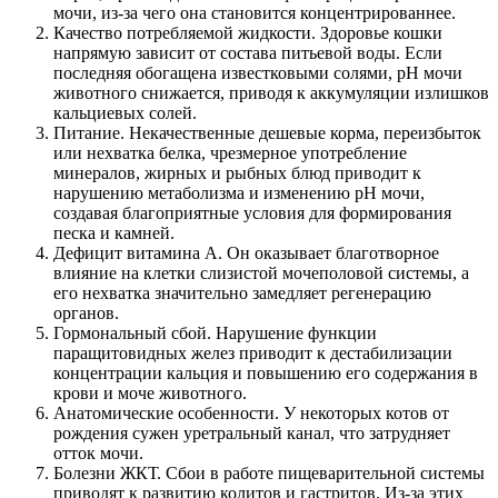
мочи, из-за чего она становится концентрированнее.
Качество потребляемой жидкости. Здоровье кошки
напрямую зависит от состава питьевой воды. Если
последняя обогащена известковыми солями, pH мочи
животного снижается, приводя к аккумуляции излишков
кальциевых солей.
Питание. Некачественные дешевые корма, переизбыток
или нехватка белка, чрезмерное употребление
минералов, жирных и рыбных блюд приводит к
нарушению метаболизма и изменению pH мочи,
создавая благоприятные условия для формирования
песка и камней.
Дефицит витамина A. Он оказывает благотворное
влияние на клетки слизистой мочеполовой системы, а
его нехватка значительно замедляет регенерацию
органов.
Гормональный сбой. Нарушение функции
паращитовидных желез приводит к дестабилизации
концентрации кальция и повышению его содержания в
крови и моче животного.
Анатомические особенности. У некоторых котов от
рождения сужен уретральный канал, что затрудняет
отток мочи.
Болезни ЖКТ. Сбои в работе пищеварительной системы
приводят к развитию колитов и гастритов. Из-за этих