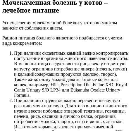
Мочекаменная болезнь у котов –
лечебное питание
Успех лечения мочекаменной болезни у котов во многом
зависит от соблюдения диеты.
Рацион питания больного животного подбирается с учетом
вида конкрементов:
При наличии оксалатных камней важно контролировать
поступление в организм животного щавелевой кислоты.
В меню питомца следует ввести рис, свеклу и цветную
капусту, ограничив потребление ливера (печень, почки)
и кальцийсодержащих продуктов (молоко, творог).
Также животному можно давать готовые корма для
кошек, например, Hills Prescription Diet Feline X/D, Royal
Canin Urinary S/O LP34 или Eukanuba Oxalate Urinary
Formula.
При наличии струвитов важно перевести щелочную
реакцию мочи в кислую. Для этого в рацион животного
нужно ввести побольше отварной телятины, говядины,
печени, риса, овсянки и яичного белка, ограничив
потребление молока, творога, сыра и яичных желтков.
Из готовых кормов для кошек при мочекаменной