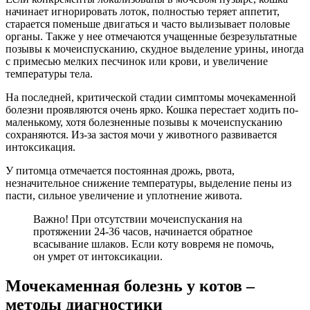
начинает игнорировать лоток, полностью теряет аппетит,
старается поменьше двигаться и часто вылизывает половые
органы. Также у нее отмечаются учащенные безрезультатные
позывы к мочеиспусканию, скудное выделение урины, иногда
с примесью мелких песчинок или крови, и увеличение
температуры тела.
На последней, критической стадии симптомы мочекаменной
болезни проявляются очень ярко. Кошка перестает ходить по-
маленькому, хотя болезненные позывы к мочеиспусканию
сохраняются. Из-за застоя мочи у животного развивается
интоксикация.
У питомца отмечается постоянная дрожь, рвота,
незначительное снижение температуры, выделение пены из
пасти, сильное увеличение и уплотнение живота.
Важно! При отсутствии мочеиспускания на
протяжении 24-36 часов, начинается обратное
всасывание шлаков. Если коту вовремя не помочь,
он умрет от интоксикации.
Мочекаменная болезнь у котов –
методы диагностики