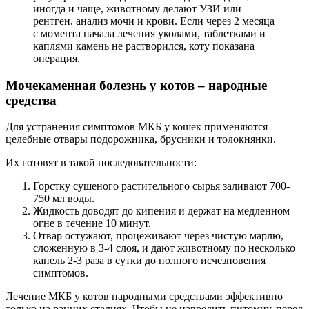
иногда и чаще, животному делают УЗИ или
рентген, анализ мочи и крови. Если через 2 месяца
с момента начала лечения уколами, таблетками и
каплями камень не растворился, коту показана
операция.
Мочекаменная болезнь у котов – народные
средства
Для устранения симптомов МКБ у кошек применяются
целебные отвары подорожника, брусники и толокнянки.
Их готовят в такой последовательности:
Горстку сушеного растительного сырья заливают 700-
750 мл воды.
Жидкость доводят до кипения и держат на медленном
огне в течение 10 минут.
Отвар остужают, процеживают через чистую марлю,
сложенную в 3-4 слоя, и дают животному по несколько
капель 2-3 раза в сутки до полного исчезновения
симптомов.
Лечение МКБ у котов народными средствами эффективно
только на ранних стадиях. Чтобы не навредить питомцу, перед