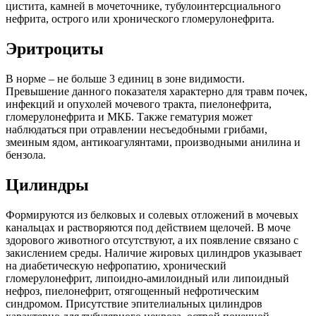
цистита, камней в мочеточнике, тубулоинтерсциального
нефрита, острого или хронического гломерулонефрита.
Эритроциты
В норме – не больше 3 единиц в зоне видимости.
Превышение данного показателя характерно для травм почек,
инфекций и опухолей мочевого тракта, пиелонефрита,
гломерулонефрита и МКБ. Также гематурия может
наблюдаться при отравлении несъедобными грибами,
змеиным ядом, антикоагулянтами, производными анилина и
бензола.
Цилиндры
Формируются из белковых и солевых отложений в мочевых
канальцах и растворяются под действием щелочей. В моче
здорового животного отсутствуют, а их появление связано с
закислением среды. Наличие жировых цилиндров указывает
на диабетическую нефропатию, хронический
гломерулонефрит, липоидно-амилоидный или липоидный
нефроз, пиелонефрит, отягощенный нефротическим
синдромом. Присутствие эпителиальных цилиндров