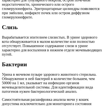
характерно для тубулярного некроза, острой почечной
недостаточности, хронического или острого
гломерулонефрита. Эритроцитарные цилиндры появляются
при эмболии, инфаркте почек или остром диффузном
гломерулонефрите.
Слизь
Вырабатывается эпителием слизистых. В урине здорового
кота обнаруживается в малом количестве или полностью
отсутствует. Повышенное содержание слизи в урине
характерно для воспаления в нижнем отделе мочевыводящих
путей.
Бактерии
Урина в мочевом пузыре здорового животного стерильна.
Обнаружение в ней бактерий в количестве большем, чем
50000 на 1 мл, указывает на инфекцию органов
мочевыделительной системы. Для идентификации вида
патогенов нужен бактериологический анализ.
Самостоятельная расшифровка анализа мочи у кошек
допустима исключительно для мониторинга состояния