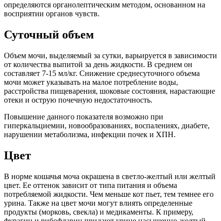
определяются органолептическим методом, основанном на
восприятии органов чувств.
Суточный объем
Объем мочи, выделяемый за сутки, варьируется в зависимости
от количества выпитой за день жидкости. В среднем он
составляет 7-15 мл/кг. Снижение среднесуточного объема
мочи может указывать на малое потребление воды,
расстройства пищеварения, шоковые состояния, нарастающие
отеки и острую почечную недостаточность.
Повышение данного показателя возможно при
гиперкальциемии, новообразованиях, воспалениях, диабете,
нарушении метаболизма, инфекции почек и ХПН.
Цвет
В норме кошачья моча окрашена в светло-желтый или желтый
цвет. Ее оттенок зависит от типа питания и объема
потребляемой жидкости. Чем меньше кот пьет, тем темнее его
урина. Также на цвет мочи могут влиять определенные
продукты (морковь, свекла) и медикаменты. К примеру,
фурагин и рибофлавин придают урине насыщенно-желтый