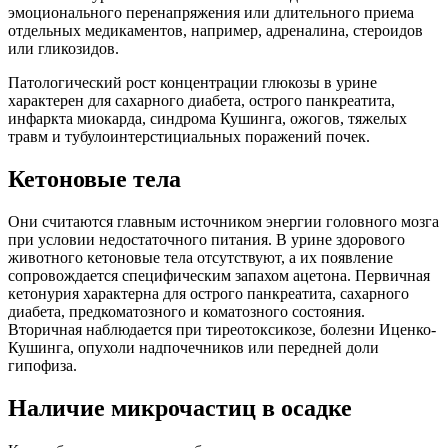
эмоционального перенапряжения или длительного приема
отдельных медикаментов, например, адреналина, стероидов
или гликозидов.
Патологический рост концентрации глюкозы в урине
характерен для сахарного диабета, острого панкреатита,
инфаркта миокарда, синдрома Кушинга, ожогов, тяжелых
травм и тубулоинтерстициальных поражений почек.
Кетоновые тела
Они считаются главным источником энергии головного мозга
при условии недостаточного питания. В урине здорового
животного кетоновые тела отсутствуют, а их появление
сопровождается специфическим запахом ацетона. Первичная
кетонурия характерна для острого панкреатита, сахарного
диабета, предкоматозного и коматозного состояния.
Вторичная наблюдается при тиреотоксикозе, болезни Иценко-
Кушинга, опухоли надпочечников или передней доли
гипофиза.
Наличие микрочастиц в осадке