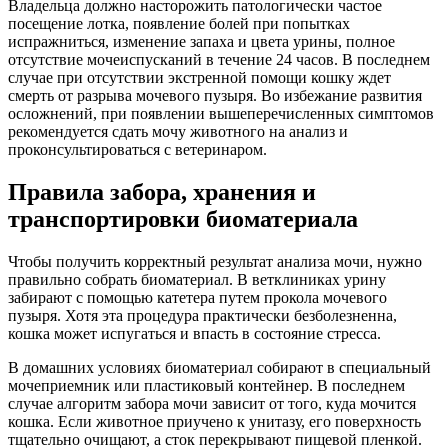
Владельца должно насторожить патологически частое
посещение лотка, появление болей при попытках
испражниться, изменение запаха и цвета урины, полное
отсутствие мочеиспусканий в течение 24 часов. В последнем
случае при отсутствии экстренной помощи кошку ждет
смерть от разрыва мочевого пузыря. Во избежание развития
осложнений, при появлении вышеперечисленных симптомов
рекомендуется сдать мочу животного на анализ и
проконсультироваться с ветеринаром.
Правила забора, хранения и
транспортировки биоматериала
Чтобы получить корректный результат анализа мочи, нужно
правильно собрать биоматериал. В ветклиниках урину
забирают с помощью катетера путем прокола мочевого
пузыря. Хотя эта процедура практически безболезненна,
кошка может испугаться и впасть в состояние стресса.
В домашних условиях биоматериал собирают в специальный
мочеприемник или пластиковый контейнер. В последнем
случае алгоритм забора мочи зависит от того, куда мочится
кошка. Если животное приучено к унитазу, его поверхность
тщательно очищают, а сток перекрывают пищевой пленкой.