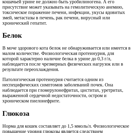
кошачьей урине не должно быть уробилиногена. А его
присутствие может указывать на гемолитическую анемию,
токсическое поражение печени, инфекции, укусы ядовитых
змей, метастазы в печень, рак печени, вирусный или
хронический гепатит.
Белок
В моче здорового кота белок не обнаруживается или имеется в
малом количестве. Физиологическая протеинурия, для
которой характерно наличие белка в урине до 0,3 г/л,
наблюдается после чрезмерных физических нагрузок или в
результате переохлаждения.
Патологическая протеинурия считается одним из
неспецифических симптомов заболеваний почек. Она
наблюдается при гломерулонефритах, циститах, уретритах,
выраженной сердечной недостаточности, остром и
хроническом пиелонефрите.
Глюкоза
Норма для кошек составляет до 1,5 ммоль/л. Физиологическое
повышение уровня глюкозы является следствием