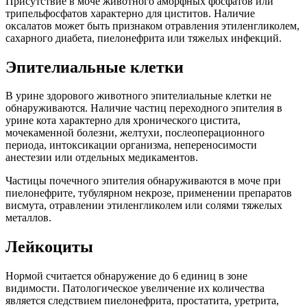
Присутствие в моче животного аморфных фосфатов или
трипельфосфатов характерно для циститов. Наличие
оксалатов может быть признаком отравления этиленгликолем,
сахарного диабета, пиелонефрита или тяжелых инфекций.
Эпителиальные клетки
В урине здорового животного эпителиальные клетки не
обнаруживаются. Наличие частиц переходного эпителия в
урине кота характерно для хронического цистита,
мочекаменной болезни, желтухи, послеоперационного
периода, интоксикации организма, непереносимости
анестезии или отдельных медикаментов.
Частицы почечного эпителия обнаруживаются в моче при
пиелонефрите, тубулярном некрозе, применении препаратов
висмута, отравлении этиленгликолем или солями тяжелых
металлов.
Лейкоциты
Нормой считается обнаружение до 6 единиц в зоне
видимости. Патологическое увеличение их количества
является следствием пиелонефрита, простатита, уретрита,