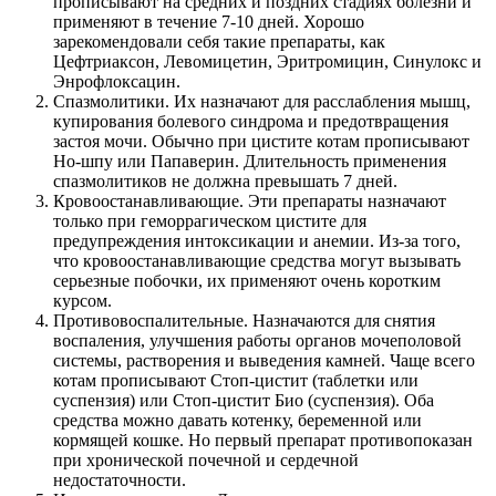
прописывают на средних и поздних стадиях болезни и
применяют в течение 7-10 дней. Хорошо
зарекомендовали себя такие препараты, как
Цефтриаксон, Левомицетин, Эритромицин, Синулокс и
Энрофлоксацин.
Спазмолитики. Их назначают для расслабления мышц,
купирования болевого синдрома и предотвращения
застоя мочи. Обычно при цистите котам прописывают
Но-шпу или Папаверин. Длительность применения
спазмолитиков не должна превышать 7 дней.
Кровоостанавливающие. Эти препараты назначают
только при геморрагическом цистите для
предупреждения интоксикации и анемии. Из-за того,
что кровоостанавливающие средства могут вызывать
серьезные побочки, их применяют очень коротким
курсом.
Противовоспалительные. Назначаются для снятия
воспаления, улучшения работы органов мочеполовой
системы, растворения и выведения камней. Чаще всего
котам прописывают Стоп-цистит (таблетки или
суспензия) или Стоп-цистит Био (суспензия). Оба
средства можно давать котенку, беременной или
кормящей кошке. Но первый препарат противопоказан
при хронической почечной и сердечной
недостаточности.