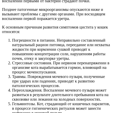
воспалении первыми от бактерий страдают почки.
Позднее патогенные микроорганизмы опускаются ниже и
вызывают проблемы с другими органами. При восходящем
воспалении первой поражается уретра.
К основным причинам развития симптомов цистита у кошек
относятся:
Погрешности в питании. Неправильно составленный
натуральный рацион питомца, переедание или нехватка
жидкости при кормлении сушкой приводят к
повышению концентрации соли, нарушениям работы
почек, отеку и закупорке уретры.
Стрессовые состояния. При нервном перенапряжении в
организме кота вырабатывается гормон, влияющий на
процесс мочеиспускания.
Травмы. Повреждения мочевого пузыря, полученные
при ударах или падениях, приводят к развитию
патологических процессов.
Переохлаждения. Воспаление мочевого пузыря может
развиться в результате длительного пребывания кота на
сквозняке или лежания на холодных поверхностях.
Гельминтозы. Кот, страдающий от кишечных паразитов,
в процессе гигиенических ритуалов может занести
инфекцию в мочевой пузырь.