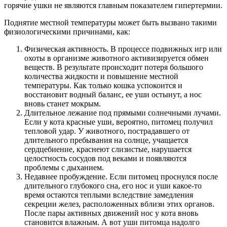
горячие ушки не являются главным показателем гипертермии.
Поднятие местной температуры может быть вызвано такими
физиологическими причинами, как:
Физическая активность. В процессе подвижных игр или
охоты в организме животного активизируется обмен
веществ. В результате происходит потеря большого
количества жидкости и повышение местной
температуры. Как только кошка успокоится и
восстановит водный баланс, ее уши остынут, а нос
вновь станет мокрым.
Длительное лежание под прямыми солнечными лучами.
Если у кота красные уши, вероятно, питомец получил
тепловой удар. У животного, пострадавшего от
длительного пребывания на солнце, учащается
сердцебиение, краснеют слизистые, нарушается
целостность сосудов под веками и появляются
проблемы с дыханием.
Недавнее пробуждение. Если питомец проснулся после
длительного глубокого сна, его нос и уши какое-то
время остаются теплыми вследствие замедления
секреции желез, расположенных вблизи этих органов.
После пары активных движений нос у кота вновь
становится влажным. А вот уши питомца надолго