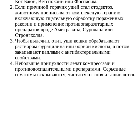
Кот Баюн, Ветспокоин или Фоспасим.
Если причиной горячих ушей стал отодектоз,
животному прописывают комплексную терапию,
включающую тщательную обработку пораженных
раковин и применение противопаразитарных
препаратов вроде Амитразина, Суролана или
Стронгхолда.
Чтобы вылечить отит, уши кошки обрабатывают
раствором фурацилина или борной кислоты, а потом
закапывают каплями с антибактериальными
свойствами.
Небольшие припухлости лечат компрессами и
противовоспалительными препаратами. Серьезные
гематомы вскрываются, чистятся от гноя и зашиваются.