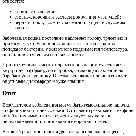
относятся:
гнойные выделения;
струпья, корочки и расчесы вокруг и внутри ушей;
черные точки, схожие с кофейной гущей, в слуховом
канале.
Заболевшая кошка постоянно наклоняет голову, трясет ею и
прижимает ухо. Если в оставшиеся от когтей ссадины
попадают бактерии, у животного поднимается температура,
оно становится вялым и теряет аппетит.
При отсутствии лечения пораженное клещом ухо отекает, а
внутри него формируется пробка, создающая давление на
барабанную перепонку. В результате животное испытывает
ощутимый дискомфорт и хуже слышит.
Отит
Возбудителем заболевания могут быть гемофильные палочки,
стафилококки и пневмококки. Отит часто развивается на фоне
ослабления иммунитета, сужения слуховых каналов,
переохлаждений или попадания инородного тела.
В ушной раковине происходят воспалительные процессы,