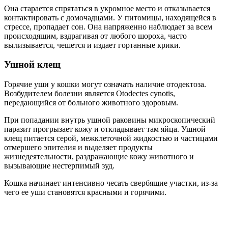
Она старается спрятаться в укромное место и отказывается
контактировать с домочадцами. У питомицы, находящейся в
стрессе, пропадает сон. Она напряженно наблюдает за всем
происходящим, вздрагивая от любого шороха, часто
вылизывается, чешется и издает гортанные крики.
Ушной клещ
Горячие уши у кошки могут означать наличие отодектоза.
Возбудителем болезни является Otodectes cynotis,
передающийся от больного животного здоровым.
При попадании внутрь ушной раковины микроскопический
паразит прогрызает кожу и откладывает там яйца. Ушной
клещ питается серой, межклеточной жидкостью и частицами
отмершего эпителия и выделяет продукты
жизнедеятельности, раздражающие кожу животного и
вызывающие нестерпимый зуд.
Кошка начинает интенсивно чесать свербящие участки, из-за
чего ее уши становятся красными и горячими.