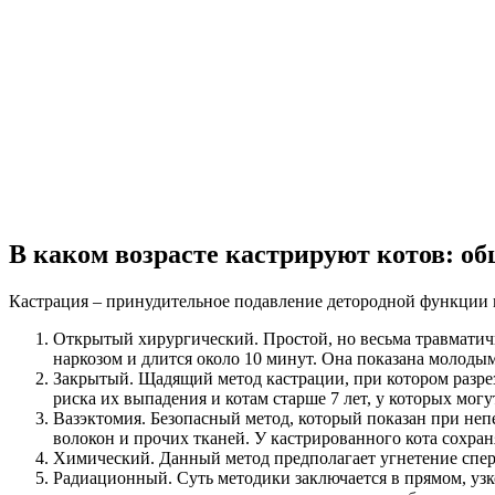
В каком возрасте кастрируют котов: об
Кастрация – принудительное подавление детородной функции п
Открытый хирургический. Простой, но весьма травмати
наркозом и длится около 10 минут. Она показана молоды
Закрытый. Щадящий метод кастрации, при котором разре
риска их выпадения и котам старше 7 лет, у которых мог
Вазэктомия. Безопасный метод, который показан при неп
волокон и прочих тканей. У кастрированного кота сохран
Химический. Данный метод предполагает угнетение сперм
Радиационный. Суть методики заключается в прямом, уз