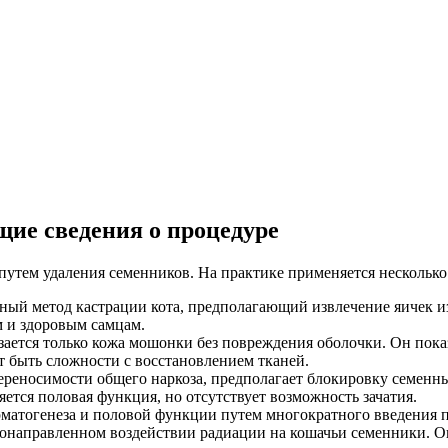
щие сведения о процедуре
утем удаления семенников. На практике применяется несколько 
чный метод кастрации кота, предполагающий извлечение яичек 
м и здоровым самцам.
зается только кожа мошонки без повреждения оболочки. Он пок
ут быть сложности с восстановлением тканей.
ереносимости общего наркоза, предполагает блокировку семенн
яется половая функция, но отсутствует возможность зачатия.
атогенеза и половой функции путем многократного введения пр
конаправленном воздействии радиации на кошачьи семенники. О